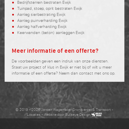
Bedrijfsterrein bestraten Ewijk
Tuinpad, stoep, oprit bestraten Ewijk
Aanleg sierbestrating Ewijk
Aanleg puinverharding Ewijk
Aanleg halfverharding Ewijk
Keerwanden (beton) aanleggen Ewijk
Meer informatie of een offerte?
De voorbeelden geven een indruk van onze diensten.
Staat uw project of klus in Ewijk er niet bij of wilt u meer
informatie of een offerte? Neem dan contact met ons op.
© 2019 - 2026 Jeroen Wagemaker Grondverzet & Transport
-
Locaties
- Website door
Bullseye Design