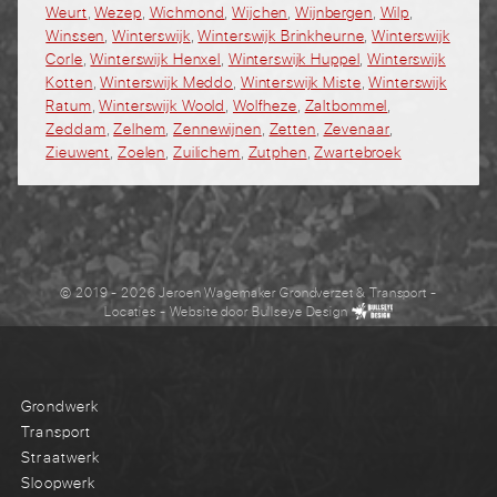
Weurt
,
Wezep
,
Wichmond
,
Wijchen
,
Wijnbergen
,
Wilp
,
Winssen
,
Winterswijk
,
Winterswijk Brinkheurne
,
Winterswijk
Corle
,
Winterswijk Henxel
,
Winterswijk Huppel
,
Winterswijk
Kotten
,
Winterswijk Meddo
,
Winterswijk Miste
,
Winterswijk
Ratum
,
Winterswijk Woold
,
Wolfheze
,
Zaltbommel
,
Zeddam
,
Zelhem
,
Zennewijnen
,
Zetten
,
Zevenaar
,
Zieuwent
,
Zoelen
,
Zuilichem
,
Zutphen
,
Zwartebroek
© 2019 - 2026 Jeroen Wagemaker Grondverzet & Transport
-
Locaties
- Website door
Bullseye Design
Grondwerk
Transport
Straatwerk
Sloopwerk