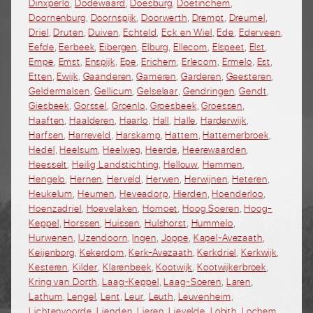
Dinxperlo
,
Dodewaard
,
Doesburg
,
Doetinchem
,
Doornenburg
,
Doornspijk
,
Doorwerth
,
Drempt
,
Dreumel
,
Driel
,
Druten
,
Duiven
,
Echteld
,
Eck en Wiel
,
Ede
,
Ederveen
,
Eefde
,
Eerbeek
,
Eibergen
,
Elburg
,
Ellecom
,
Elspeet
,
Elst
,
Empe
,
Emst
,
Enspijk
,
Epe
,
Erichem
,
Erlecom
,
Ermelo
,
Est
,
Etten
,
Ewijk
,
Gaanderen
,
Gameren
,
Garderen
,
Geesteren
,
Geldermalsen
,
Gellicum
,
Gelselaar
,
Gendringen
,
Gendt
,
Giesbeek
,
Gorssel
,
Groenlo
,
Groesbeek
,
Groessen
,
Haaften
,
Haalderen
,
Haarlo
,
Hall
,
Halle
,
Harderwijk
,
Harfsen
,
Harreveld
,
Harskamp
,
Hattem
,
Hattemerbroek
,
Hedel
,
Heelsum
,
Heelweg
,
Heerde
,
Heerewaarden
,
Heesselt
,
Heilig Landstichting
,
Hellouw
,
Hemmen
,
Hengelo
,
Hernen
,
Herveld
,
Herwen
,
Herwijnen
,
Heteren
,
Heukelum
,
Heumen
,
Heveadorp
,
Hierden
,
Hoenderloo
,
Hoenzadriel
,
Hoevelaken
,
Homoet
,
Hoog Soeren
,
Hoog-
Keppel
,
Horssen
,
Huissen
,
Hulshorst
,
Hummelo
,
Hurwenen
,
IJzendoorn
,
Ingen
,
Joppe
,
Kapel-Avezaath
,
Keijenborg
,
Kekerdom
,
Kerk-Avezaath
,
Kerkdriel
,
Kerkwijk
,
Kesteren
,
Kilder
,
Klarenbeek
,
Kootwijk
,
Kootwijkerbroek
,
Kring van Dorth
,
Laag-Keppel
,
Laag-Soeren
,
Laren
,
Lathum
,
Lengel
,
Lent
,
Leur
,
Leuth
,
Leuvenheim
,
Lichtenvoorde
,
Lienden
,
Lieren
,
Lievelde
,
Lobith
,
Lochem
,