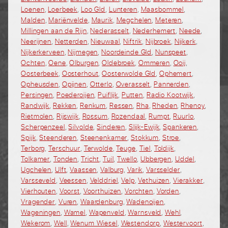
Loenen
,
Loerbeek
,
Loo Gld
,
Lunteren
,
Maasbommel
,
Malden
,
Mariënvelde
,
Maurik
,
Megchelen
,
Meteren
,
Millingen aan de Rijn
,
Nederasselt
,
Nederhemert
,
Neede
,
Neerijnen
,
Netterden
,
Nieuwaal
,
Niftrik
,
Nijbroek
,
Nijkerk
,
Nijkerkerveen
,
Nijmegen
,
Noordeinde Gld
,
Nunspeet
,
Ochten
,
Oene
,
Olburgen
,
Oldebroek
,
Ommeren
,
Ooij
,
Oosterbeek
,
Oosterhout
,
Oosterwolde Gld
,
Ophemert
,
Opheusden
,
Opijnen
,
Otterlo
,
Overasselt
,
Pannerden
,
Persingen
,
Poederoijen
,
Puiflijk
,
Putten
,
Radio Kootwijk
,
Randwijk
,
Rekken
,
Renkum
,
Ressen
,
Rha
,
Rheden
,
Rhenoy
,
Rietmolen
,
Rijswijk
,
Rossum
,
Rozendaal
,
Rumpt
,
Ruurlo
,
Scherpenzeel
,
Silvolde
,
Sinderen
,
Slijk-Ewijk
,
Spankeren
,
Spijk
,
Steenderen
,
Steenenkamer
,
Stokkum
,
Stroe
,
Terborg
,
Terschuur
,
Terwolde
,
Teuge
,
Tiel
,
Toldijk
,
Tolkamer
,
Tonden
,
Tricht
,
Tuil
,
Twello
,
Ubbergen
,
Uddel
,
Ugchelen
,
Ulft
,
Vaassen
,
Valburg
,
Varik
,
Varsselder
,
Varsseveld
,
Veessen
,
Velddriel
,
Velp
,
Vethuizen
,
Vierakker
,
Vierhouten
,
Voorst
,
Voorthuizen
,
Vorchten
,
Vorden
,
Vragender
,
Vuren
,
Waardenburg
,
Wadenoijen
,
Wageningen
,
Wamel
,
Wapenveld
,
Warnsveld
,
Wehl
,
Wekerom
,
Well
,
Wenum Wiesel
,
Westendorp
,
Westervoort
,