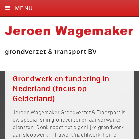
MENU
HOME
EGALISATIE
GRONDVERZET
grondverzet & transport BV
FUNDERING
BIGBAGS
Grondwerk en fundering in
Nederland (focus op
FOTO’S
Gelderland)
VIDEO’S
Jeroen Wagemaker Grondverzet & Transport is
CONTACT
uw specialist in grondverzet en aanverwante
diensten. Denk naast het eigenlijke grondwerk
aan sloopwerk, infrawerk/nachtwerk, hei- en