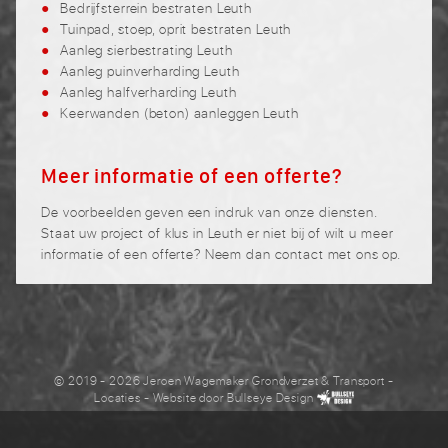
Bedrijfsterrein bestraten Leuth
Tuinpad, stoep, oprit bestraten Leuth
Aanleg sierbestrating Leuth
Aanleg puinverharding Leuth
Aanleg halfverharding Leuth
Keerwanden (beton) aanleggen Leuth
Meer informatie of een offerte?
De voorbeelden geven een indruk van onze diensten.
Staat uw project of klus in Leuth er niet bij of wilt u meer
informatie of een offerte? Neem dan contact met ons op.
© 2019 - 2026 Jeroen Wagemaker Grondverzet & Transport
-
Locaties
- Website door
Bullseye Design