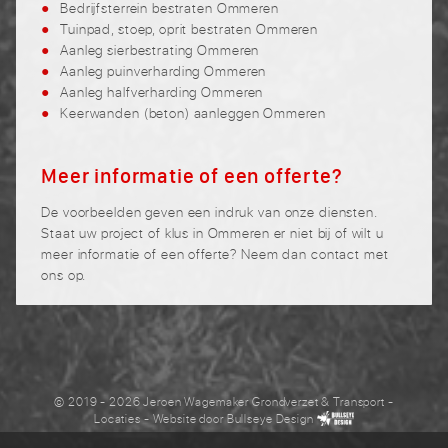
Bedrijfsterrein bestraten Ommeren
Tuinpad, stoep, oprit bestraten Ommeren
Aanleg sierbestrating Ommeren
Aanleg puinverharding Ommeren
Aanleg halfverharding Ommeren
Keerwanden (beton) aanleggen Ommeren
Meer informatie of een offerte?
De voorbeelden geven een indruk van onze diensten.
Staat uw project of klus in Ommeren er niet bij of wilt u
meer informatie of een offerte? Neem dan contact met
ons op.
© 2019 - 2026 Jeroen Wagemaker Grondverzet & Transport
-
Locaties
- Website door
Bullseye Design