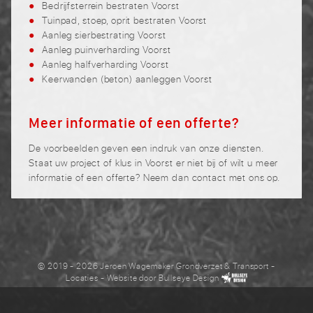
Bedrijfsterrein bestraten Voorst
Tuinpad, stoep, oprit bestraten Voorst
Aanleg sierbestrating Voorst
Aanleg puinverharding Voorst
Aanleg halfverharding Voorst
Keerwanden (beton) aanleggen Voorst
Meer informatie of een offerte?
De voorbeelden geven een indruk van onze diensten.
Staat uw project of klus in Voorst er niet bij of wilt u meer
informatie of een offerte? Neem dan contact met ons op.
© 2019 - 2026 Jeroen Wagemaker Grondverzet & Transport
-
Locaties
- Website door
Bullseye Design